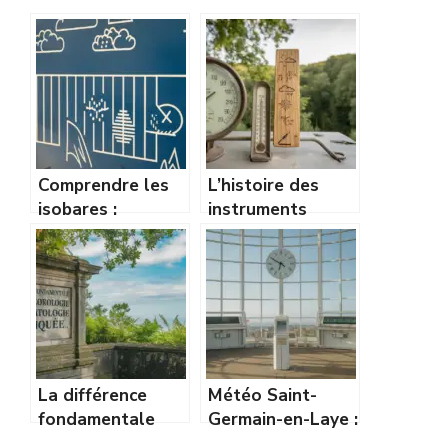
Comprendre les
L’histoire des
isobares :
instruments
comment lire une
météo : du
carte de pression
baromètre à
comme un pro
Torricelli
La différence
Météo Saint-
fondamentale
Germain-en-Laye :
entre
prévisions