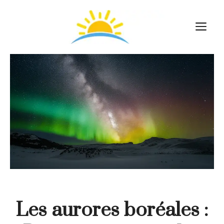
Aller
au
M
contenu
Les aurores boréales :