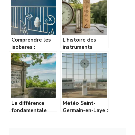
Comprendre les
L’histoire des
isobares :
instruments
comment lire une
météo : du
carte de pression
baromètre à
comme un pro
Torricelli
La différence
Météo Saint-
fondamentale
Germain-en-Laye :
entre
prévisions
météorologie et
détaillées et
climatologie
tendances du