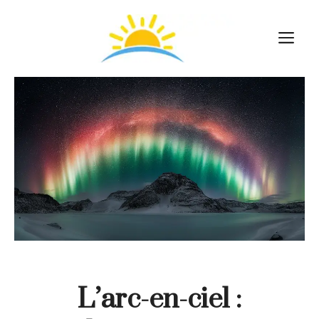
Aller
au
M
contenu
L’arc-en-ciel :