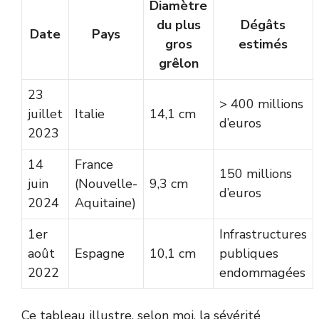
Diamètre
du plus
Dégâts
Date
Pays
gros
estimés
grêlon
23
> 400 millions
juillet
Italie
14,1 cm
d’euros
2023
14
France
150 millions
juin
(Nouvelle-
9,3 cm
d’euros
2024
Aquitaine)
1er
Infrastructures
août
Espagne
10,1 cm
publiques
2022
endommagées
Ce tableau illustre, selon moi, la sévérité