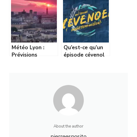
mythe populaire
et rôle des
ou réalité
supercalculateurs
scientifique ?
météo
Météo Lyon :
Qu’est-ce qu’un
Prévisions
épisode cévenol
détaillées du
ou
temps à Lyon
méditerranéen :
heure par heure
explications et
impacts
About the author
pierreesposito