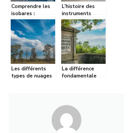
Comprendre les
L’histoire des
isobares :
instruments
comment lire une
météo : du
carte de pression
baromètre à
comme un pro
Torricelli
Les différents
La différence
types de nuages
fondamentale
et leur
entre
signification pour
météorologie et
la météo
climatologie
expliquée