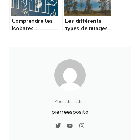
Comprendre les
Les différents
isobares :
types de nuages
comment lire une
et leur
carte de pression
signification pour
comme un pro
la météo
About the author
pierreesposito