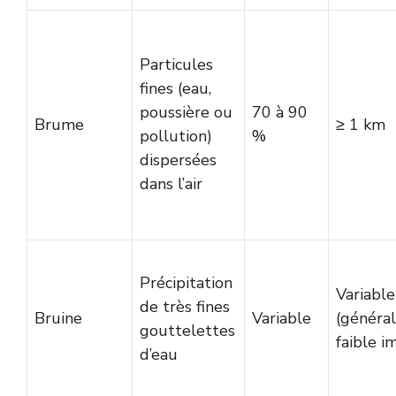
Particules
fines (eau,
poussière ou
70 à 90
Brume
≥ 1 km
pollution)
%
dispersées
dans l’air
Précipitation
Variable
de très fines
Bruine
Variable
(généra
gouttelettes
faible i
d’eau