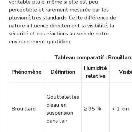
véritable pluie, même si elle est peu
perceptible et rarement mesurée par les
pluviomètres standards. Cette différence de
nature influence directement la visibilité, la
sécurité et nos réactions au sein de notre
environnement quotidien.
Tableau comparatif : Brouillar
Humidité
Phénomène
Définition
Visib
relative
Gouttelettes
d’eau en
Brouillard
≥ 95 %
< 1 km
suspension
dans l’air