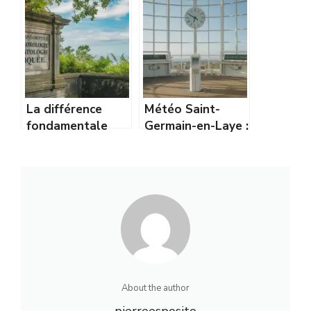
carte de pression
baromètre à
comme un pro
Torricelli
La différence
Météo Saint-
fondamentale
Germain-en-Laye :
entre
prévisions
météorologie et
détaillées et
climatologie
tendances du
expliquée
climat
About the author
pierreesposito