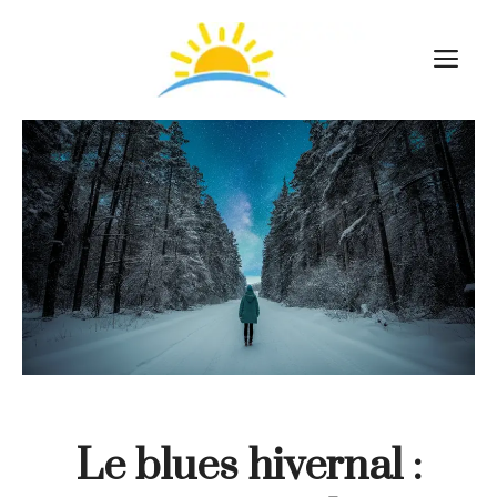
Aller
au
M
contenu
Le blues hivernal :