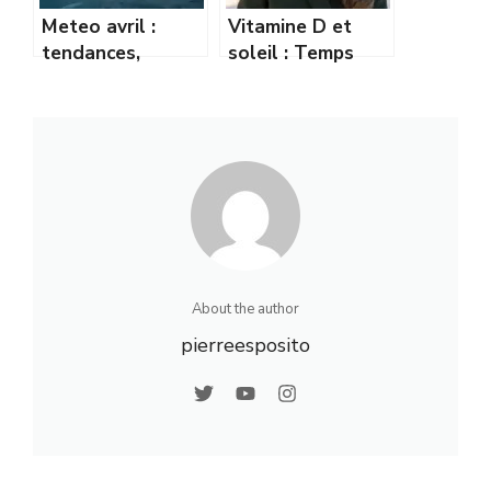
Meteo avril :
Vitamine D et
tendances,
soleil : Temps
prévisions et
d’exposition
conseils pour bien
recommandé en
s’y préparer
hiver
About the author
pierreesposito