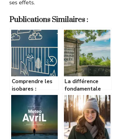
ses effets.
Publications Similaires :
Comprendre les
La différence
isobares :
fondamentale
comment lire une
entre
carte de pression
météorologie et
comme un pro
climatologie
expliquée