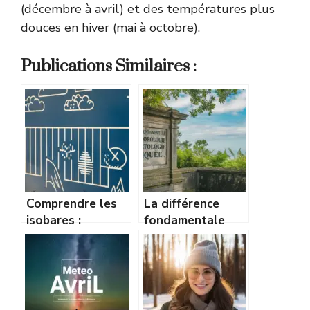
(décembre à avril) et des températures plus
douces en hiver (mai à octobre).
Publications Similaires :
Comprendre les
La différence
isobares :
fondamentale
comment lire une
entre
carte de pression
météorologie et
comme un pro
climatologie
expliquée