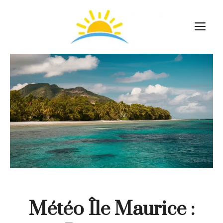
Aller
au
M
contenu
Météo Île Maurice :