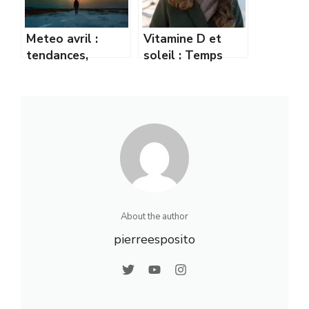
Meteo avril :
Vitamine D et
tendances,
soleil : Temps
prévisions et
d’exposition
conseils pour bien
recommandé en
s’y préparer
hiver
About the author
pierreesposito