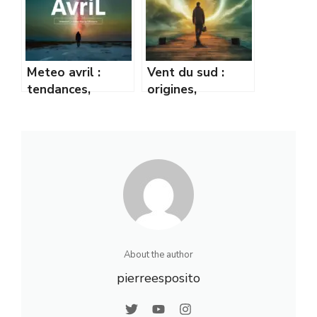
expliquée
Meteo avril :
Vent du sud :
tendances,
origines,
prévisions et
caractéristiques
conseils pour bien
et impacts sur le
s’y préparer
climat
About the author
pierreesposito