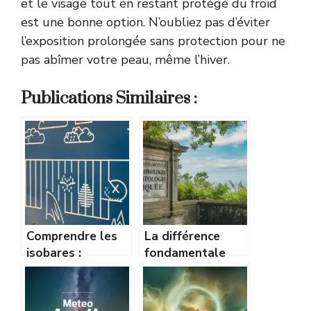
et le visage tout en restant protégé du froid
est une bonne option. N’oubliez pas d’éviter
l’exposition prolongée sans protection pour ne
pas abîmer votre peau, même l’hiver.
Publications Similaires :
Comprendre les
La différence
isobares :
fondamentale
comment lire une
entre
carte de pression
météorologie et
comme un pro
climatologie