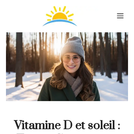
Aller
au
M
contenu
Vitamine D et soleil :