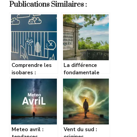
Publications Similaires :
Comprendre les
La différence
isobares :
fondamentale
comment lire une
entre
carte de pression
météorologie et
comme un pro
climatologie
expliquée
Meteo avril :
Vent du sud :
tendances,
origines,