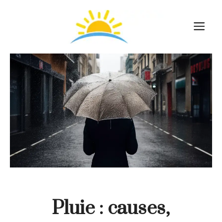
Aller
au
M
contenu
Pluie : causes,