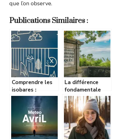
que l’on observe.
Publications Similaires :
Comprendre les
La différence
isobares :
fondamentale
comment lire une
entre
carte de pression
météorologie et
comme un pro
climatologie
expliquée