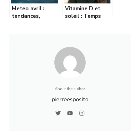
Meteo avril :
Vitamine D et
tendances,
soleil : Temps
prévisions et
d’exposition
conseils pour bien
recommandé en
s’y préparer
hiver
About the author
pierreesposito