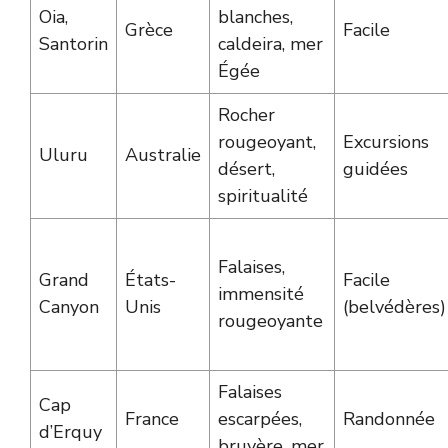
Oia,
blanches,
Grèce
Facile
Santorin
caldeira, mer
Égée
Rocher
rougeoyant,
Excursions
Uluru
Australie
désert,
guidées
spiritualité
Falaises,
Grand
États-
Facile
immensité
Canyon
Unis
(belvédères)
rougeoyante
Falaises
Cap
France
escarpées,
Randonnée
d’Erquy
bruyère, mer