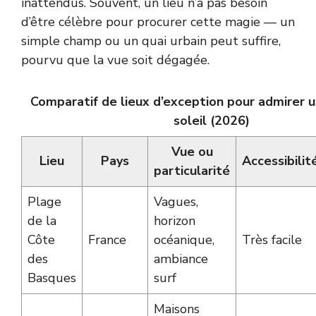
inattendus. Souvent, un lieu n’a pas besoin
d’être célèbre pour procurer cette magie — un
simple champ ou un quai urbain peut suffire,
pourvu que la vue soit dégagée.
Comparatif de lieux d’exception pour admirer 
soleil (2026)
Vue ou
Lieu
Pays
Accessibilit
particularité
Plage
Vagues,
de la
horizon
Côte
France
océanique,
Très facile
des
ambiance
Basques
surf
Maisons