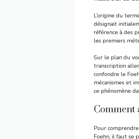
L’origine du term
désignait initial
référence à des p
les premiers mété
Sur le plan du voc
transcription al
confondre le Foeh
mécanismes et imp
ce phénomène dan
Comment se
Pour comprendr
Foehn, il faut se