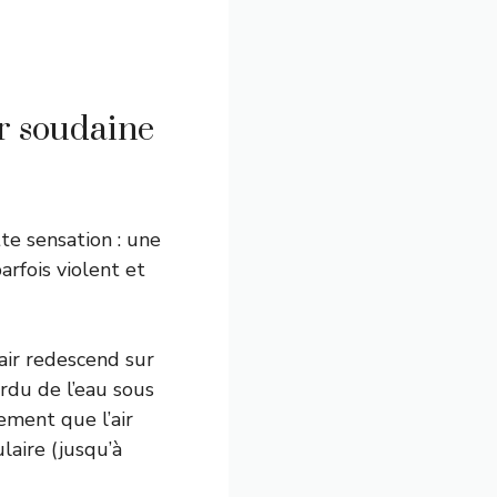
r soudaine
te sensation : une
arfois violent et
’air redescend sur
erdu de l’eau sous
cement que l’air
aire (jusqu’à