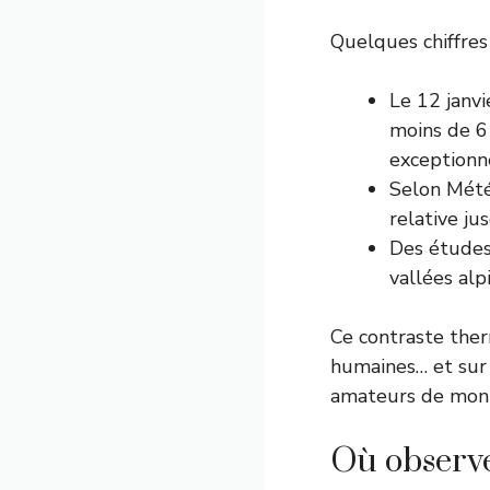
Quelques chiffres
Le 12 janv
moins de 6
exceptionn
Selon
Mété
relative ju
Des études
vallées alp
Ce contraste ther
humaines… et sur n
amateurs de mont
Où observe-