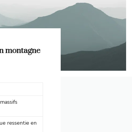
 en montagne
massifs
due ressentie en