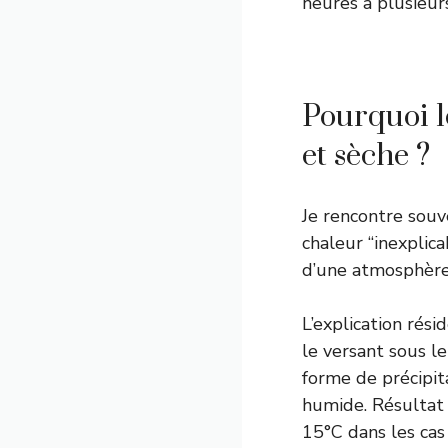
heures à plusieurs
Pourquoi l
et sèche ?
Je rencontre souv
chaleur “inexplica
d’une atmosphère t
L’explication rési
le versant sous le
forme de précipita
humide. Résultat 
15°C dans les ca