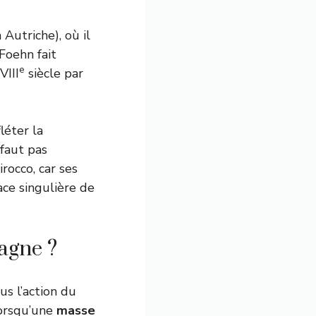
Autriche), où il
Foehn fait
e
VIII
siècle par
léter la
 faut pas
rocco, car ses
ace singulière de
agne ?
s l’action du
Lorsqu’une
masse