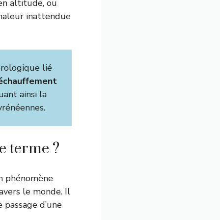
en altitude, ou
chaleur inattendue
ologique lié
échauffement
ant ainsi la
yrénéennes.
ce terme ?
 un phénomène
vers le monde. Il
le passage d’une