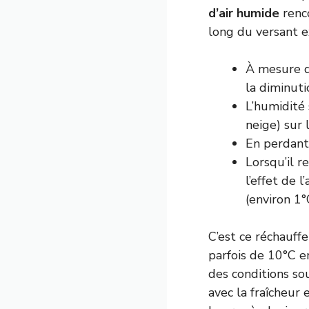
d’air humide
renco
long du versant e
À mesure qu
la diminuti
L’humidité
neige) sur 
En perdant
Lorsqu’il r
l’effet de 
(environ 1°
C’est ce réchauff
parfois de 10°C e
des conditions s
avec la fraîcheur