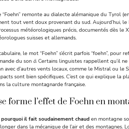
e “Foehn” remonte au dialecte alémanique du Tyrol (en 
ement tout vent doux provenant du sud. Aujourd’hui, le 
rocessus météorologiques précis, documentés dès le X
orologues suisses et allemands.
abulaire, le mot “Foehn” s’écrit parfois “foehn”, pour ref
lemande du son
ö
. Certains linguistes rappellent qu’il ne
n avec d’autres vents locaux, comme le Mistral ou le Si
acts sont bien spécifiques. C’est ce qui explique la pl
s la culture montagnarde française.
 forme l’effet de Foehn en mont
e
pourquoi il fait soudainement chaud
en montagne sou
 plonger dans la mécanique de l’air et des montagnes. 