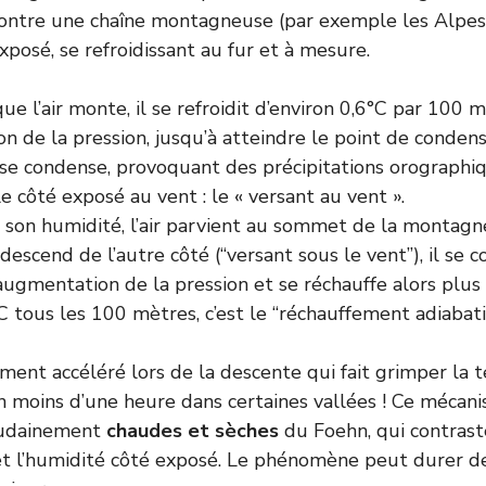
ntre une chaîne montagneuse (par exemple les Alpes), 
xposé, se refroidissant au fur et à mesure.
e l’air monte, il se refroidit d’environ 0,6°C par 100 
on de la pression, jusqu’à atteindre le point de condens
 se condense, provoquant des précipitations orographiq
le côté exposé au vent : le « versant au vent ».
 son humidité, l’air parvient au sommet de la montagne
edescend de l’autre côté (“versant sous le vent”), il se
l’augmentation de la pression et se réchauffe alors plu
C tous les 100 mètres, c’est le “réchauffement adiabati
ement accéléré lors de la descente qui fait grimper la
n moins d’une heure dans certaines vallées ! Ce mécanis
oudainement
chaudes et sèches
du Foehn, qui contras
 et l’humidité côté exposé. Le phénomène peut durer 