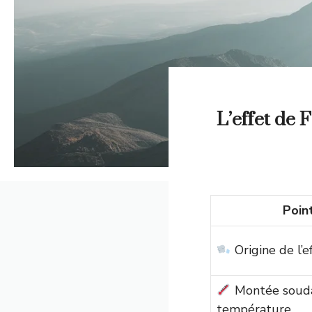
L’effet de 
Poin
Origine de l’e
Montée souda
température