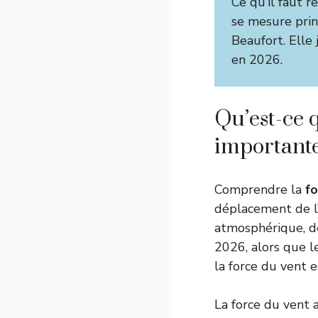
Ce qu’il faut re
se mesure pri
Beaufort. Elle 
en 2026.
Qu’est-ce q
importante
Comprendre la
fo
déplacement de l’a
atmosphérique, de
2026, alors que l
la force du vent e
La force du vent a