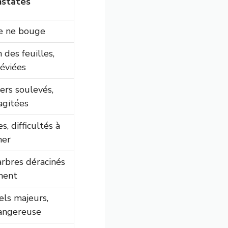
nstatés
le ne bouge
 des feuilles,
éviées
ers soulevés,
agitées
, difficultés à
her
arbres déracinés
ment
ls majeurs,
dangereuse