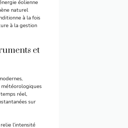
’énergie éolienne
mène naturel
ditionne à la fois
ture à la gestion
truments et
odernes,
ns météorologiques
 temps réel,
nstantanées sur
 relie l’intensité