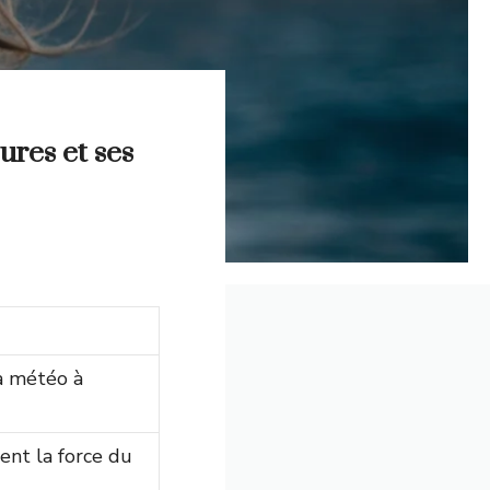
ures et ses
a météo à
ent la force du