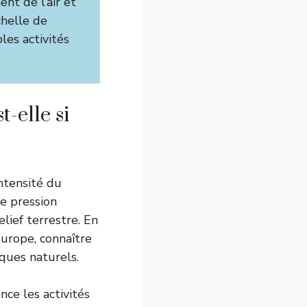
nt de l’air et
échelle de
les activités
-elle si
intensité du
de pression
lief terrestre. En
Europe, connaître
sques naturels.
nce les activités