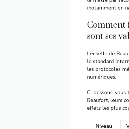
le mètre par seco
(notamment en na
Comment fo
sont ses va
L’échelle de Beau
le standard intern
les protocoles mé
numériques.
Ci-dessous, vous 
Beaufort, leurs co
effets les plus c
Niveau
V