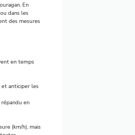
 ouragan. En
ou dans les
ment des mesures
 vent en temps
 et anticiper les
s répandu en
eure (km/h), mais