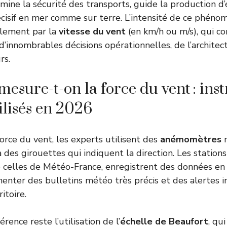
rmine la sécurité des transports, guide la production d
écisif en mer comme sur terre. L’intensité de ce phéno
alement par la
vitesse du vent
(en km/h ou m/s), qui con
 d’innombrables décisions opérationnelles, de l’architec
rs.
sure-t-on la force du vent : ins
ilisés en 2026
orce du vent, les experts utilisent des
anémomètres
m
 des girouettes qui indiquent la direction. Les statio
 celles de Météo-France, enregistrent des données en
enter des bulletins météo très précis et des alertes i
itoire.
érence reste l’utilisation de l’
échelle de Beaufort
, qui