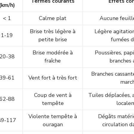
Termes courants
Effets co
(km/h)
< 1
Calme plat
Aucune feuil
Brise très légère à
Légère agitation
1-19
petite brise
fumées d
Brise modérée à
Poussières, papi
20-38
fraîche
branches 
Branches cassantes
39-61
Vent fort à très fort
marc
Coup de vent à
Tuiles déplacées, 
62-88
tempête
locale
Violente tempête à
Dégâts matérie
89-117
ouragan
circulation 