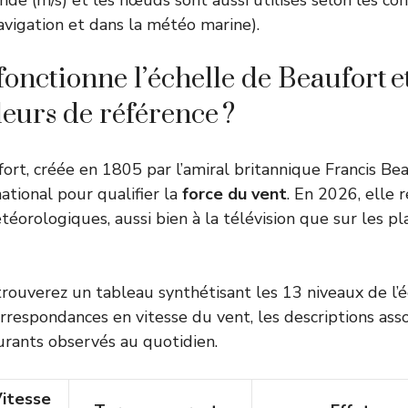
nde (m/s) et les nœuds sont aussi utilisés selon les co
vigation et dans la météo marine).
nctionne l’échelle de Beaufort et
leurs de référence ?
fort, créée en 1805 par l’amiral britannique Francis B
ational pour qualifier la
force du vent
. En 2026, elle 
téorologiques, aussi bien à la télévision que sur les p
trouverez un tableau synthétisant les 13 niveaux de l’
rrespondances en vitesse du vent, les descriptions asso
ourants observés au quotidien.
itesse