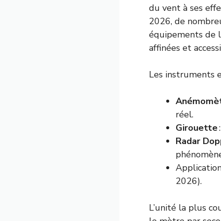
du vent à ses effe
2026, de nombreu
équipements de lo
affinées et access
Les instruments e
Anémomètr
réel.
Girouette
Radar Dop
phénomènes
Applicatio
2026).
L’unité la plus co