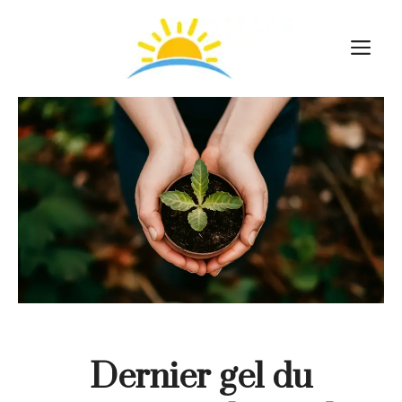
Aller
au
M
contenu
Dernier gel du