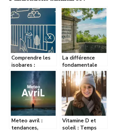
Comprendre les
La différence
isobares :
fondamentale
comment lire une
entre
carte de pression
météorologie et
comme un pro
climatologie
expliquée
Meteo avril :
Vitamine D et
tendances,
soleil : Temps