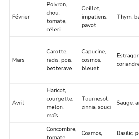
Poivron,
Oeillet,
chou,
Février
impatiens,
Thym, ba
tomate,
pavot
céleri
Carotte,
Capucine,
Estragon
Mars
radis, pois,
cosmos,
coriandr
betterave
bleuet
Haricot,
courgette,
Tournesol,
Avril
Sauge, a
melon,
zinnia, souci
maïs
Concombre,
Cosmos,
Basilic, p
tomate,