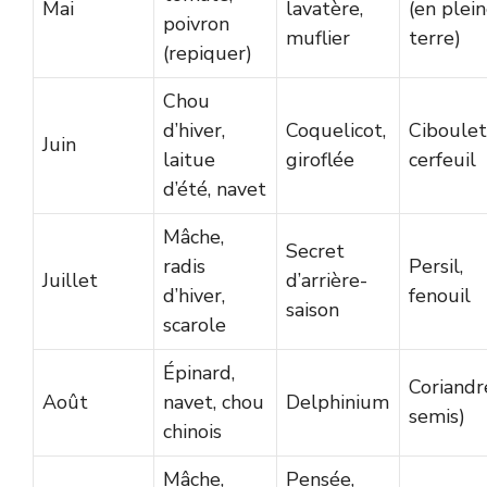
Mai
lavatère,
(en plei
poivron
muflier
terre)
(repiquer)
Chou
d’hiver,
Coquelicot,
Ciboulet
Juin
laitue
giroflée
cerfeuil
d’été, navet
Mâche,
Secret
radis
Persil,
Juillet
d’arrière-
d’hiver,
fenouil
saison
scarole
Épinard,
Coriandr
Août
navet, chou
Delphinium
semis)
chinois
Mâche,
Pensée,