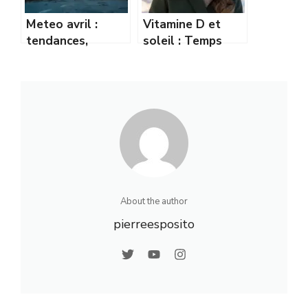
Meteo avril :
Vitamine D et
tendances,
soleil : Temps
prévisions et
d’exposition
conseils pour bien
recommandé en
s’y préparer
hiver
About the author
pierreesposito