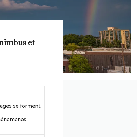
nimbus et
ages se forment
phénomènes