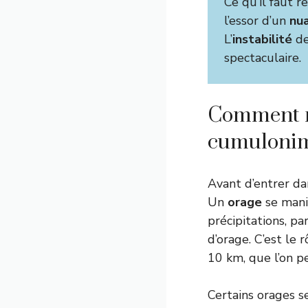
Ce qu’il faut r
l’essor d’un
nu
L’
instabilité
de
spectaculaire.
Comment r
cumulonim
Avant d’entrer dan
Un
orage
se manif
précipitations, pa
d’orage. C’est le 
10 km, que l’on p
Certains orages s