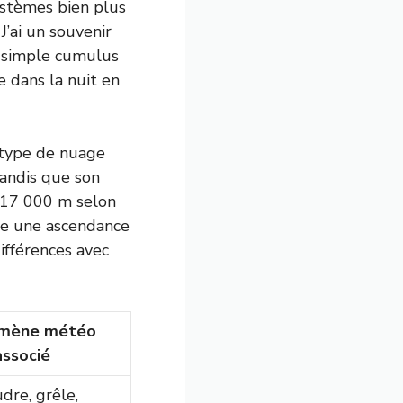
systèmes bien plus
J’ai un souvenir
n simple cumulus
 dans la nuit en
 type de nuage
tandis que son
 17 000 m selon
ale une ascendance
différences avec
mène météo
associé
dre, grêle,