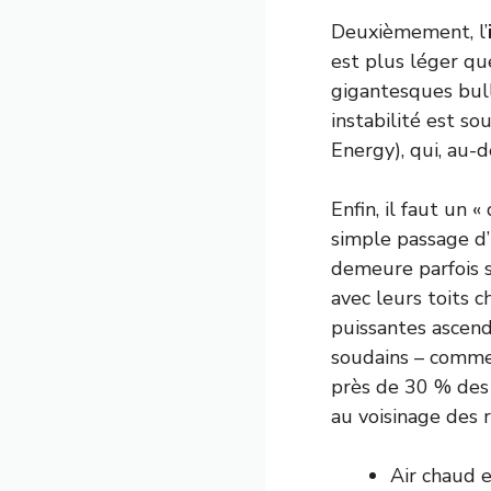
Deuxièmement, l’
est plus léger que
gigantesques bull
instabilité est s
Energy), qui, au-
Enfin, il faut un 
simple passage d’
demeure parfois s
avec leurs toits 
puissantes ascend
soudains – comme
près de 30 % des 
au voisinage des r
Air chaud 