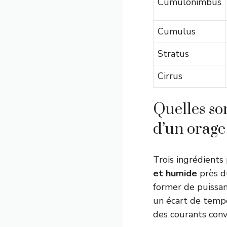
Cumulonimbus
Cumulus
Stratus
Cirrus
Quelles son
d’un orage
Trois ingrédients
et humide
près du
former de puissan
un écart de tempér
des courants conve