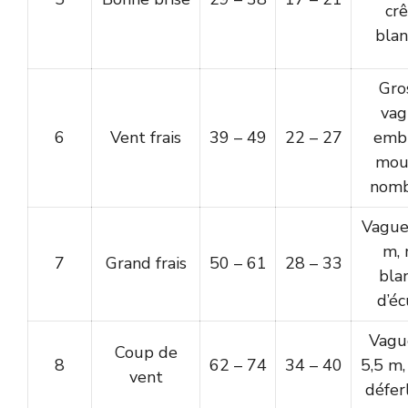
crê
blan
Gro
vag
6
Vent frais
39 – 49
22 – 27
embr
mou
nomb
Vague
m, 
7
Grand frais
50 – 61
28 – 33
bla
d’é
Vagu
Coup de
8
62 – 74
34 – 40
5,5 m,
vent
défer