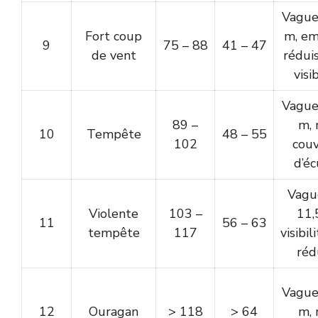
Vague
Fort coup
m, em
9
75 – 88
41 – 47
de vent
réduis
visib
Vague
89 –
m, 
10
Tempête
48 – 55
102
couv
d’é
Vagu
Violente
103 –
11,
11
56 – 63
tempête
117
visibil
réd
Vague
12
Ouragan
> 118
> 64
m, 