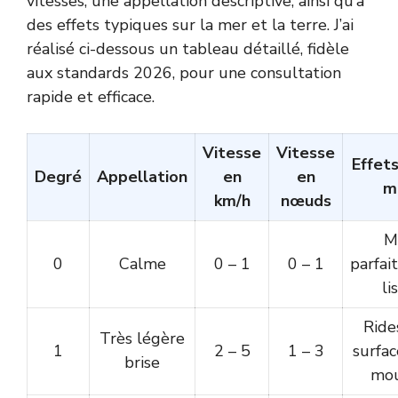
vitesses, une appellation descriptive, ainsi qu’à
des effets typiques sur la mer et la terre. J’ai
réalisé ci-dessous un tableau détaillé, fidèle
aux standards 2026, pour une consultation
rapide et efficace.
Vitesse
Vitesse
Effets
Degré
Appellation
en
en
m
km/h
nœuds
M
0
Calme
0 – 1
0 – 1
parfai
li
Rides
Très légère
1
2 – 5
1 – 3
surfac
brise
mou