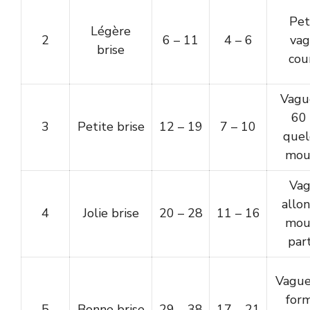
Pet
Légère
2
6 – 11
4 – 6
vag
brise
cou
Vagu
60 
3
Petite brise
12 – 19
7 – 10
quel
mou
Vag
allon
4
Jolie brise
20 – 28
11 – 16
mou
par
Vague
form
5
Bonne brise
29 – 38
17 – 21