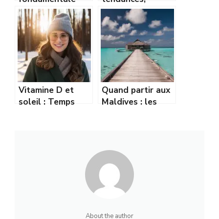
entre
prévisions et
météorologie et
conseils pour bien
climatologie
s’y préparer
expliquée
Vitamine D et
Quand partir aux
soleil : Temps
Maldives : les
d’exposition
meilleures
recommandé en
périodes pour
hiver
profiter de
l’archipel
About the author