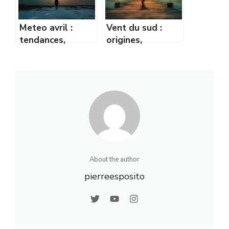
Meteo avril :
Vent du sud :
tendances,
origines,
prévisions et
caractéristiques
conseils pour bien
et impacts sur le
s’y préparer
climat
About the author
pierreesposito