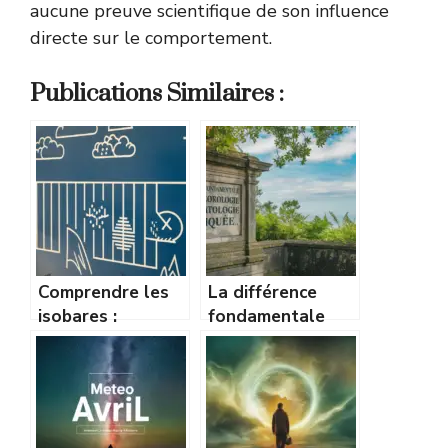
aucune preuve scientifique de son influence
directe sur le comportement.
Publications Similaires :
Comprendre les
La différence
isobares :
fondamentale
comment lire une
entre
carte de pression
météorologie et
comme un pro
climatologie
expliquée