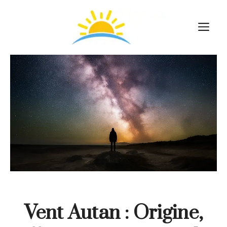
Aller
au
M
contenu
Vent Autan : Origine,